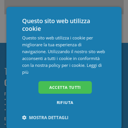
Questo sito web utilizza
cookie
Questo sito web utilizza i cookie per
migliorare la tua esperienza di
navigazione. Utilizzando il nostro sito web
acconsenti a tutti i cookie in conformità
con la nostra policy per i cookie.
Leggi di
Tutto incluso nella soluzione digitale di
più
Quotidiano Sanità Club
ACCETTA TUTTI
FORMAZIONE ECM ONLINE
200+ corsi
RIFIUTA
Formazione smart
Assistente personale dedicato
MOSTRA DETTAGLI
EDICOLA DIGITALE
7.000+ quotidiani e riviste