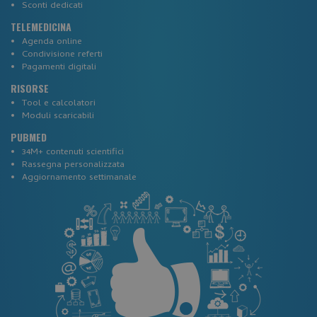
Sconti dedicati
TELEMEDICINA
Agenda online
Condivisione referti
Pagamenti digitali
RISORSE
Tool e calcolatori
Moduli scaricabili
visid_incap_2921979
.certid.it
PUBMED
34M+ contenuti scientifici
Rassegna personalizzata
Aggiornamento settimanale
Google Privacy Policy
CookieScriptConsent
CookieScript
www.corsi-ecm-fad.it