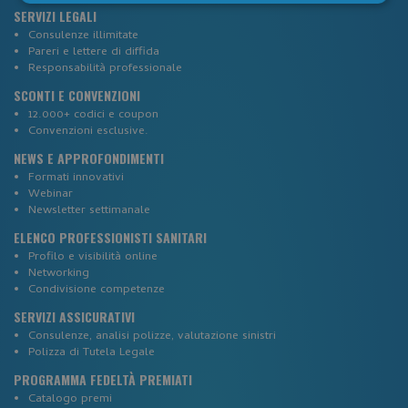
Necessari
Statistici
Marketing
SERVIZI LEGALI
Consulenze illimitate
Pareri e lettere di diffida
Responsabilità professionale
Preferenze
Non classificati
SCONTI E CONVENZIONI
12.000+ codici e coupon
Convenzioni esclusive.
NEWS E APPROFONDIMENTI
Formati innovativi
Webinar
Necessari
Statistici
Marketing
Newsletter settimanale
Preferenze
Non classificati
ELENCO PROFESSIONISTI SANITARI
Profilo e visibilità online
I cookie necessari contribuiscono a rendere fruibile il
Networking
sito web abilitandone funzionalità di base quali la
Condivisione competenze
navigazione sulle pagine e l'accesso alle aree
protette del sito. Il sito web non è in grado di
SERVIZI ASSICURATIVI
funzionare correttamente senza questi cookie.
Consulenze, analisi polizze, valutazione sinistri
Nome
Fornitore
/
Dominio
Polizza di Tutela Legale
__cf_bm
PROGRAMMA FEDELTÀ PREMIATI
Cloudflare Inc.
.hsforms.net
Catalogo premi