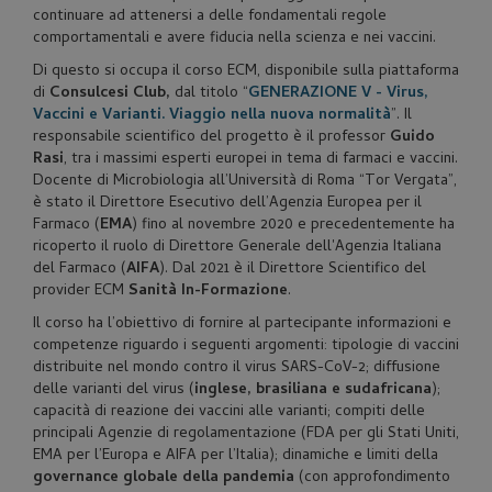
continuare ad attenersi a delle fondamentali regole
comportamentali e avere fiducia nella scienza e nei vaccini.
Di questo si occupa il corso ECM, disponibile sulla piattaforma
di
Consulcesi Club,
dal titolo “
GENERAZIONE V - Virus,
Vaccini e Varianti. Viaggio nella nuova normalità
”. Il
responsabile scientifico del progetto è il professor
Guido
Rasi
, tra i massimi esperti europei in tema di farmaci e vaccini.
Docente di Microbiologia all’Università di Roma “Tor Vergata”,
è stato il Direttore Esecutivo dell’Agenzia Europea per il
Farmaco (
EMA
) fino al novembre 2020 e precedentemente ha
ricoperto il ruolo di Direttore Generale dell'Agenzia Italiana
del Farmaco (
AIFA
). Dal 2021 è il Direttore Scientifico del
provider ECM
Sanità In-Formazione
.
Il corso ha l’obiettivo di fornire al partecipante informazioni e
competenze riguardo i seguenti argomenti: tipologie di vaccini
distribuite nel mondo contro il virus SARS-CoV-2; diffusione
delle varianti del virus (
inglese, brasiliana e sudafricana
);
capacità di reazione dei vaccini alle varianti; compiti delle
principali Agenzie di regolamentazione (FDA per gli Stati Uniti,
EMA per l’Europa e AIFA per l’Italia); dinamiche e limiti della
governance globale della pandemia
(con approfondimento