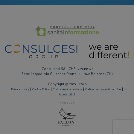
_tteus
www.corsi-ecm-fad.it
_ga_CRJZ0L79XT
.corsi-ecm-fad.it
Consulcesi SA - CHE: 259458377
Sede Legale: via Giuseppe Motta, 6 - 6828 Balerna (CH)
Copyright © 2015 - 2026
|
|
|
|
Privacy policy
Cookie Policy
Codice Anticorruzione
Codice nei rapporti con P.A
SESS7b4e12758570bd0814c4eb60937c293e
.www.corsi-ecm-fad.it
Accessibilità
_GRECAPTCHA
Google LLC
www.google.com