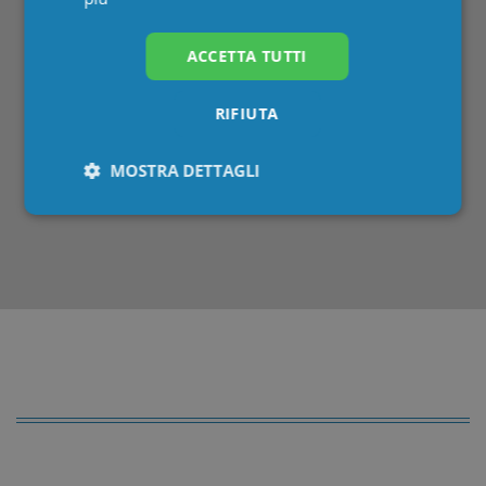
ACCETTA TUTTI
Attualità
(4)
Corsi FAD
(30)
RIFIUTA
Estero
(2)
formazione
(37)
MOSTRA DETTAGLI
Medico
(1)
Normativa
(14)
Necessari
Statistici
Marketing
Preferenze
Non classificati
Necessari
Statistici
Marketing
Preferenze
Non classificati