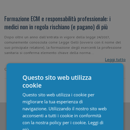
Formazione ECM e responsabilità professionale: i
medici non in regola rischiano (e pagano) di più
Dopo oltre un anno dall’entrata in vigore della legge 24/2017,
comunemente conosciuta come Legge Gelli (ovvero con il nome del
suo principale relatore), la formazione degli esercenti la professione
sanitaria si conferma elemento chiave della norma...
Leggi tutto
Categoria:
formazione
Questo sito web utilizza
cookie
«
1
2
3
4
5
6
7
8
9
»
Questo sito web utilizza i cookie per
migliorare la tua esperienza di
navigazione. Utilizzando il nostro sito web
acconsenti a tutti i cookie in conformità
COMPILA IL FORM
 ED ENTRA
con la nostra policy per i cookie.
Leggi di
GRATIS
 IN QUOTIDIANO SANITÀ CLUB
più