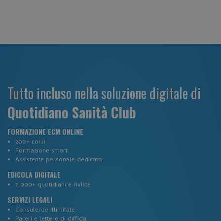
Google Privacy Policy
CookieScriptConsent
CookieScript
www.corsi-ecm-fad.it
Tutto incluso nella soluzione digitale di
Quotidiano Sanità Club
FORMAZIONE ECM ONLINE
200+ corsi
_ga
Google LLC
.corsi-ecm-fad.it
Formazione smart
Assistente personale dedicato
EDICOLA DIGITALE
7.000+ quotidiani e riviste
SERVIZI LEGALI
Consulenze illimitate
Pareri e lettere di diffida