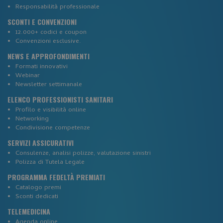
Responsabilità professionale
SCONTI E CONVENZIONI
12.000+ codici e coupon
Convenzioni esclusive.
NEWS E APPROFONDIMENTI
Formati innovativi
Webinar
Newsletter settimanale
ELENCO PROFESSIONISTI SANITARI
Profilo e visibilità online
Networking
Condivisione competenze
SERVIZI ASSICURATIVI
Consulenze, analisi polizze, valutazione sinistri
Polizza di Tutela Legale
PROGRAMMA FEDELTÀ PREMIATI
_tteus
www.corsi-ecm-fad.it
Catalogo premi
_ga_CRJZ0L79XT
.corsi-ecm-fad.it
Sconti dedicati
TELEMEDICINA
Agenda online