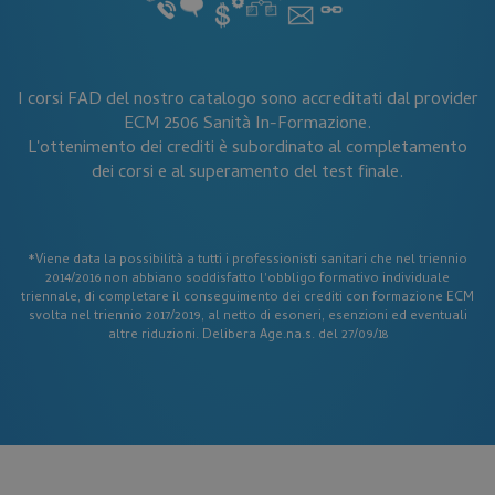
__cf_bm
Cloudflare Inc.
.hsforms.com
I corsi FAD del nostro catalogo sono accreditati dal provider
ECM 2506 Sanità In-Formazione.
L'ottenimento dei crediti è subordinato al completamento
dei corsi e al superamento del test finale.
*Viene data la possibilità a tutti i professionisti sanitari che nel triennio
_tteu
www.corsi-ecm-fad.it
2014/2016 non abbiano soddisfatto l'obbligo formativo individuale
triennale, di completare il conseguimento dei crediti con formazione ECM
svolta nel triennio 2017/2019, al netto di esoneri, esenzioni ed eventuali
altre riduzioni. Delibera Age.na.s. del 27/09/18
Fornitore
Nome
Fornitore
/
Scadenza
Descrizione
Nome
/
Scadenza
Dominio
Descrizione
Fornitore
Dominio
incap_ses_537_2921979
.certid.it
Sessione
Nome
/
Scadenza
Descrizione
FPLC
.corsi-
20 ore
Questo cookie
Dominio
ecm-
viene utilizzato