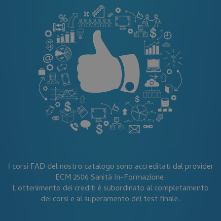
Necessari
Statistici
Marketing
Preferenze
Non classificati
I cookie necessari contribuiscono a rendere fruibile il
sito web abilitandone funzionalità di base quali la
navigazione sulle pagine e l'accesso alle aree
protette del sito. Il sito web non è in grado di
funzionare correttamente senza questi cookie.
Nome
Fornitore
/
Dominio
__cf_bm
Cloudflare Inc.
.hsforms.net
I corsi FAD del nostro catalogo sono accreditati dal provider
ECM 2506 Sanità In-Formazione.
L'ottenimento dei crediti è subordinato al completamento
dei corsi e al superamento del test finale.