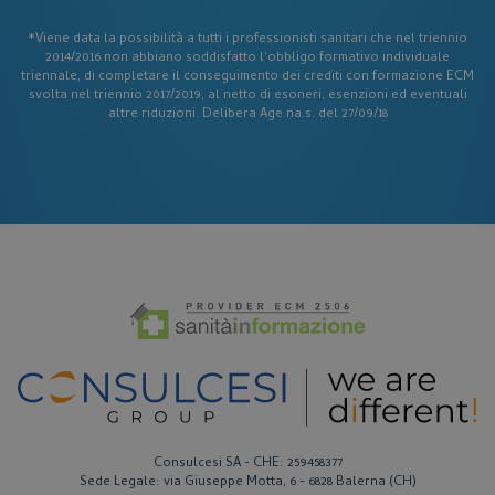
visid_incap_2921979
.certid.it
*Viene data la possibilità a tutti i professionisti sanitari che nel triennio
2014/2016 non abbiano soddisfatto l'obbligo formativo individuale
triennale, di completare il conseguimento dei crediti con formazione ECM
svolta nel triennio 2017/2019, al netto di esoneri, esenzioni ed eventuali
altre riduzioni. Delibera Age.na.s. del 27/09/18
Google Privacy Policy
CookieScriptConsent
CookieScript
www.corsi-ecm-fad.it
_ga
Google LLC
Consulcesi SA - CHE: 259458377
.corsi-ecm-fad.it
Sede Legale: via Giuseppe Motta, 6 - 6828 Balerna (CH)