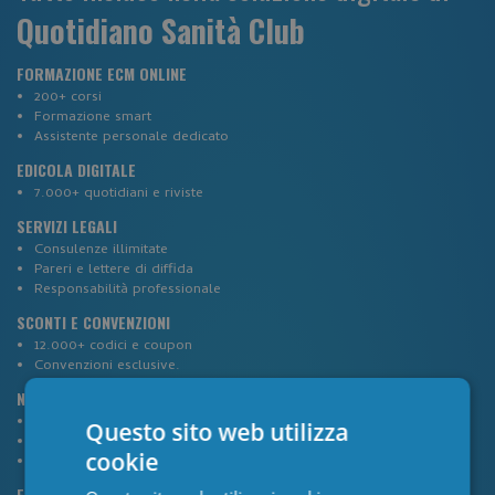
Quotidiano Sanità Club
FORMAZIONE ECM ONLINE
200+ corsi
Formazione smart
Assistente personale dedicato
EDICOLA DIGITALE
7.000+ quotidiani e riviste
SERVIZI LEGALI
Consulenze illimitate
Pareri e lettere di diffida
Responsabilità professionale
SCONTI E CONVENZIONI
12.000+ codici e coupon
Convenzioni esclusive.
NEWS E APPROFONDIMENTI
Formati innovativi
Questo sito web utilizza
Webinar
cookie
Newsletter settimanale
ELENCO PROFESSIONISTI SANITARI