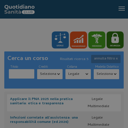
Tog
nav
Cerca un corso
annulla filtro x
Risultati ricerca 5
Titolo
Crediti
Collana
Modello Didattico
Applicare il PNA 2025 nella pratica
Legale
sanitaria: etica e trasparenza
Multimediale
Infezioni correlate all'assistenza: una
Legale
responsabilità comune (ed.2026)
Multimediale