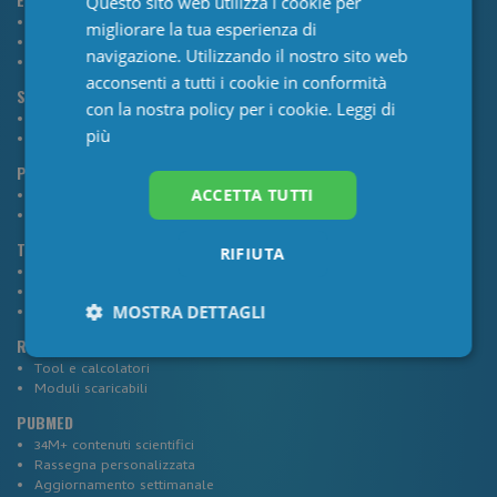
Questo sito web utilizza i cookie per
Profilo e visibilità online
migliorare la tua esperienza di
Networking
navigazione. Utilizzando il nostro sito web
Condivisione competenze
acconsenti a tutti i cookie in conformità
SERVIZI ASSICURATIVI
con la nostra policy per i cookie.
Leggi di
Consulenze, analisi polizze, valutazione sinistri
più
Polizza di Tutela Legale
PROGRAMMA FEDELTÀ PREMIATI
ACCETTA TUTTI
Catalogo premi
Sconti dedicati
TELEMEDICINA
RIFIUTA
Agenda online
Condivisione referti
MOSTRA DETTAGLI
Pagamenti digitali
RISORSE
Necessari
Statistici
Marketing
Tool e calcolatori
Moduli scaricabili
PUBMED
34M+ contenuti scientifici
Preferenze
Non classificati
Rassegna personalizzata
Aggiornamento settimanale