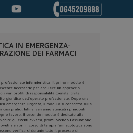
TICA IN EMERGENZA-
RAZIONE DEI FARMACI
à professionale infermieristica Il primo modulo è
oscenze necessarie per acquisire un approccio
vari profili di responsabilità (penale, civile,
olto giuridico dell’operato professionale. Dopo una
 dell’emergenza-urgenza, il modulo si concentra sulla
 casi pratici. Infine, verranno elencati i principali
roprio lavoro. Il secondo modulo è dedicato alla
evenire gli eventi avversi, promuovendo l’assunzione
dovuti a errori in corso di terapia farmacologica sono
ssono verificarsi durante tutto il processo di