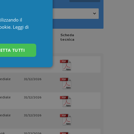
Modello Didattico
ilizzando il
cookie.
Leggi di
ello
Disponibile
Scheda
ttico
fino al
tecnica
ETTA TUTTI
ediale
28/02/2027
Non classificati
ediale
31/12/2026
ediale
31/12/2026
ediale
31/12/2026
igazione sulle pagine
kie.
ook
31/12/2026