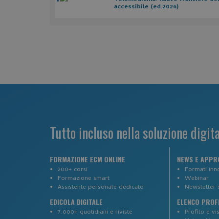
Nome
accessibile (ed.2026)
__cf_bm
visid_incap_292197
CookieScriptConse
Tutto incluso nella soluzione digit
_ga
FORMAZIONE ECM ONLINE
NEWS E APPR
200+ corsi
Formati inno
Formazione smart
Webinar
Assistente personale dedicato
Newsletter 
EDICOLA DIGITALE
ELENCO PROFE
7.000+ quotidiani e riviste
Profilo e vis
_tteus