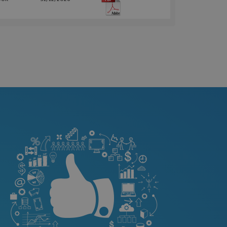
lizzato per
 bot. Ciò è
Web, al fine di
i sull'utilizzo del
ente tra le richieste
 le prestazioni del
lizzato dal servizio
icordare le
sui cookie dei
che il banner dei
t.com funzioni
è associato a
ics, che è un
tivo del servizio di
e utilizzato da
iene utilizzato per
ci assegnando un
odo casuale come
e. È incluso in ogni
 sito e utilizzato
sitatori, sessioni e
di analisi dei siti.