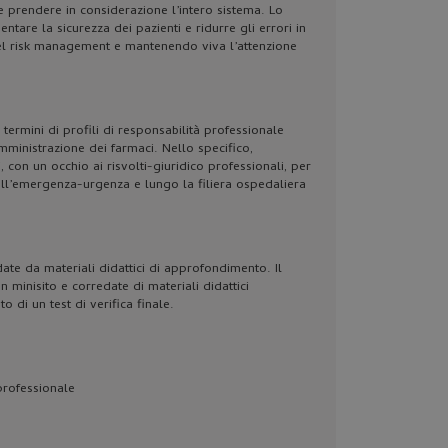
e prendere in considerazione l’intero sistema. Lo
are la sicurezza dei pazienti e ridurre gli errori in
del risk management e mantenendo viva l’attenzione
termini di profili di responsabilità professionale
mministrazione dei farmaci. Nello specifico,
 con un occhio ai risvolti-giuridico professionali, per
dell’emergenza-urgenza e lungo la filiera ospedaliera
te da materiali didattici di approfondimento. Il
minisito e corredate di materiali didattici
 di un test di verifica finale.
professionale