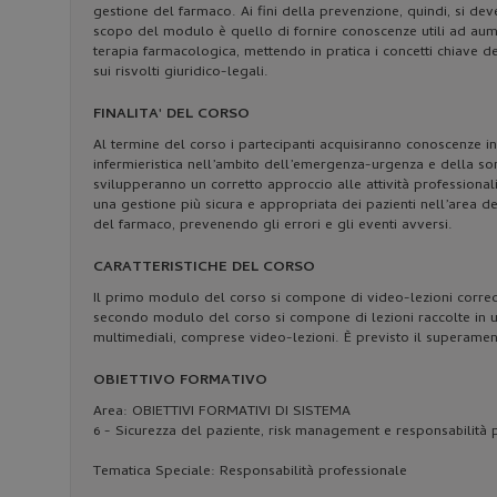
gestione del farmaco. Ai fini della prevenzione, quindi, si dev
scopo del modulo è quello di fornire conoscenze utili ad aument
terapia farmacologica, mettendo in pratica i concetti chiave 
sui risvolti giuridico-legali.
FINALITA' DEL CORSO
Al termine del corso i partecipanti acquisiranno conoscenze in 
infermieristica nell’ambito dell’emergenza-urgenza e della so
svilupperanno un corretto approccio alle attività professionali,
una gestione più sicura e appropriata dei pazienti nell’area 
del farmaco, prevenendo gli errori e gli eventi avversi.
CARATTERISTICHE DEL CORSO
Il primo modulo del corso si compone di video-lezioni correda
secondo modulo del corso si compone di lezioni raccolte in un 
multimediali, comprese video-lezioni. È previsto il superamento
OBIETTIVO FORMATIVO
Area: OBIETTIVI FORMATIVI DI SISTEMA
6 - Sicurezza del paziente, risk management e responsabilità 
Tematica Speciale: Responsabilità professionale