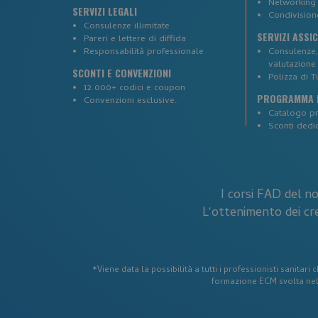
Networking
SERVIZI LEGALI
Condivisio
_ga_CRJZ0L79XT
Consulenze illimitate
SERVIZI ASSI
Pareri e lettere di diffida
Responsabilità professionale
Consulenze, 
SESS7b4e12758570b
valutazione 
SCONTI E CONVENZIONI
Polizza di T
12.000+ codici e coupon
PROGRAMMA F
_GRECAPTCHA
Convenzioni esclusive.
Catalogo p
Sconti dedic
__cf_bm
I corsi FAD del n
__cf_bm
L'ottenimento dei cre
_tteu
*Viene data la possibilità a tutti i professionisti sanitar
formazione ECM svolta nel t