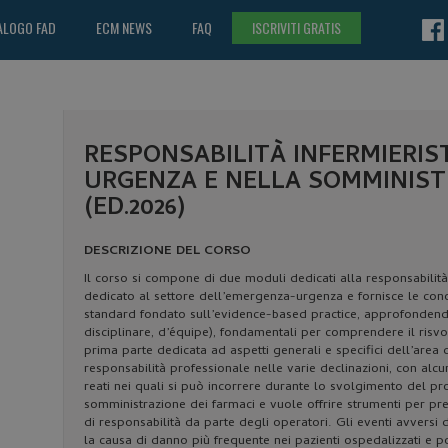
ALOGO FAD
ECM NEWS
FAQ
ISCRIVITI GRATIS
RESPONSABILITÀ INFERMIERIS
URGENZA E NELLA SOMMINIST
(ED.2026)
DESCRIZIONE DEL CORSO
Il corso si compone di due moduli dedicati alla responsabilit
dedicato al settore dell’emergenza-urgenza e fornisce le con
standard fondato sull’evidence-based practice, approfondendo i 
disciplinare, d’équipe), fondamentali per comprendere il risv
prima parte dedicata ad aspetti generali e specifici dell’area
responsabilità professionale nelle varie declinazioni, con alcuni
reati nei quali si può incorrere durante lo svolgimento del p
somministrazione dei farmaci e vuole offrire strumenti per pr
di responsabilità da parte degli operatori. Gli eventi avversi 
la causa di danno più frequente nei pazienti ospedalizzati e po