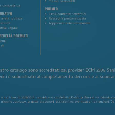
Moduli scaricabili
ne competenze
.corsi-ecm-fad.it
1 anno 1
Questo cookie viene ut
PUBMED
mese
Analytics per mantenere
CURATIVI
sessione.
34M+ contenuti scientifici
analisi polizze,
Rassegna personalizzata
d0814c4eb60937c293e
.www.corsi-ecm-fad.it
59 minuti
sinistri
Aggiornamento settimanale
56
utela Legale
secondi
EDELTÀ PREMIATI
5 mesi 4
Google reCAPTCHA imp
Google LLC
settimane
necessario (_GRECAPTC
www.google.com
remi
eseguito allo scopo di f
ati
dei rischi.
29 minuti
Questo cookie viene uti
Cloudflare Inc.
54
distinguere tra umani e
.hubspotusercontent-
secondi
vantaggioso per il sito 
eu1.net
effettuare rapporti valid
proprio sito Web.
ostro catalogo sono accreditati dal provider ECM 2506 San
29 minuti
Questo cookie viene uti
diti è subordinato al completamento dei corsi e al supera
Cloudflare Inc.
58
distinguere tra umani e
.hsforms.com
secondi
vantaggioso per il sito 
effettuare rapporti valid
proprio sito Web.
www.corsi-ecm-fad.it
1 anno 1
i che nel triennio 2014/2016 non abbiano soddisfatto l'obbligo formativo individua
mese
riennio 2017/2019, al netto di esoneri, esenzioni ed eventuali altre riduzioni. Del