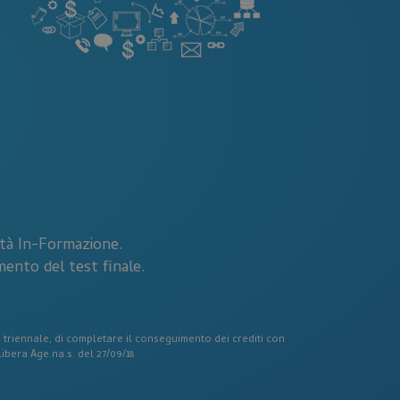
ilizzato da Google
 lo stato della
osta un cookie
HA) quando viene
ornire la sua analisi
lizzato per
 bot. Ciò è
Web, al fine di
i sull'utilizzo del
ità In-Formazione.
lizzato per
mento del test finale.
 bot. Ciò è
Web, al fine di
i sull'utilizzo del
le triennale, di completare il conseguimento dei crediti con
ibera Age.na.s. del 27/09/18