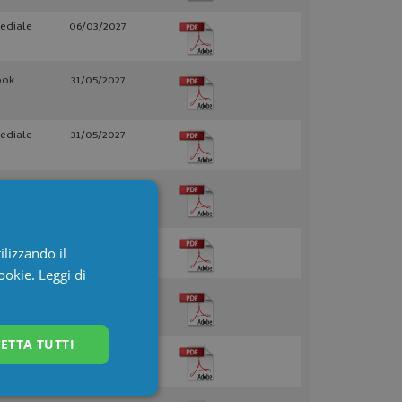
ediale
06/03/2027
ook
31/05/2027
ediale
31/05/2027
ediale
31/12/2026
ediale
31/12/2026
ilizzando il
cookie.
Leggi di
ook
31/12/2026
ETTA TUTTI
attivo
31/12/2026
Non classificati