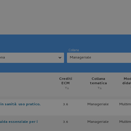
Collana
Crediti
Collana
Mod
ECM
tematica
dida
 in sanità: uso pratico,
3.6
Manageriale
Multim
guida essenziale per i
3.6
Manageriale
Multim