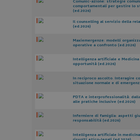
Comunic-azione: strategie comun
comportamentali per gestire lo s
(ed.2026)
Il counselling al servizio della re
(ed.2026)
Maxiemergenze: modelli organizza
operative a confronto (ed.2026)
I cookie necessari con
Intelligenza artificiale e Medicina 
e l'accesso alle aree 
opportunità (ed.2026)
Nome
In reciproco ascolto. Interagire co
__cf_bm
situazione normale e di emergenz
PDTA e interprofessionalità: dall
alle pratiche inclusive (ed.2026)
visid_incap_292197
Infermiere di famiglia: aspetti giu
responsabilità (ed.2026)
CookieScriptConse
Intelligenza artificiale in medicin
risvolti etico-legali (ed.2026)