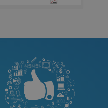
è associato a
ics, che è un
tivo del servizio di
e utilizzato da
iene utilizzato per
ci assegnando un
odo casuale come
e. È incluso in ogni
 sito e utilizzato
sitatori, sessioni e
di analisi dei siti.
ilizzato da Google
 lo stato della
osta un cookie
HA) quando viene
ornire la sua analisi
lizzato per
 bot. Ciò è