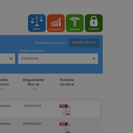
annulla filtro x
Risultati ricerca 17
Modello Didattico
ello
Disponibile
Scheda
ttico
fino al
tecnica
ediale
31/07/2027
ediale
30/06/2027