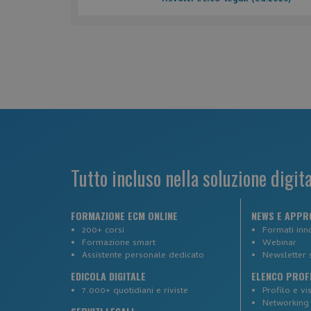
_ga
_tteus
_ga_CRJZ0L79XT
Tutto incluso nella soluzione digit
SESS7b4e12758570b
FORMAZIONE ECM ONLINE
NEWS E APPR
200+ corsi
Formati inno
Formazione smart
Webinar
_GRECAPTCHA
Assistente personale dedicato
Newsletter 
EDICOLA DIGITALE
ELENCO PROFE
7.000+ quotidiani e riviste
Profilo e vis
__cf_bm
Networking