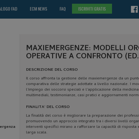
ALOGO FAD
ECM NEWS
FAQ
ISCRIVITI GRATIS
MAXIEMERGENZE: MODELLI ORG
OPERATIVE A CONFRONTO (ED.
DESCRIZIONE DEL CORSO
Il corso affronta la gestione delle maxiemergenze da un punt
comparativa delle strategie adottate a livello nazionale. I mod
l’impiego dei soccorsi speciali e l’applicazione della medici
multimediali, testimonianze, casi pratici e aggiornamenti norma
FINALITA' DEL CORSO
La finalità del corso è migliorare la preparazione dei profess
promuovendo un approccio integrato tra i diversi livelli organiz
mergenza
interventi specifici mirano a rafforzare la capacità di risposta
larga scala.