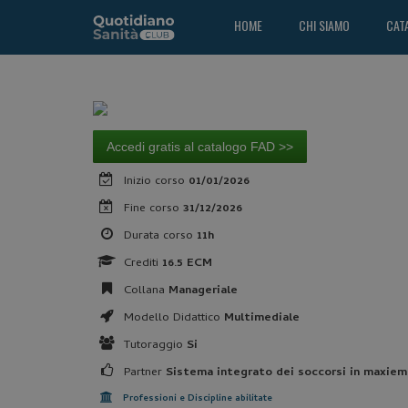
HOME
CHI SIAMO
CAT
Accedi gratis al catalogo FAD >>
Inizio corso
01/01/2026
Fine corso
31/12/2026
Durata corso
11h
Crediti
16.5 ECM
Collana
Manageriale
Modello Didattico
Multimediale
Tutoraggio
Si
Partner
Sistema integrato dei soccorsi in maxie
Professioni e Discipline abilitate