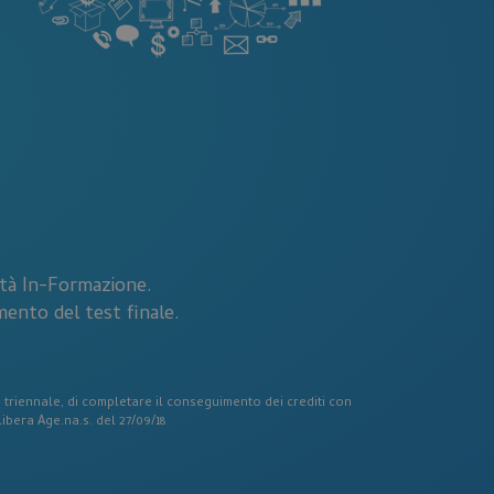
Web, al fine di
i sull'utilizzo del
lizzato per
 bot. Ciò è
Web, al fine di
i sull'utilizzo del
scrizione
ità In-Formazione.
mento del test finale.
eferenze dell'utente
nze di performance
 di navigazione.
urare come gli utenti
le triennale, di completare il conseguimento dei crediti con
ibera Age.na.s. del 27/09/18