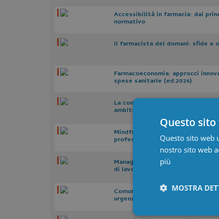
Accessibilità in farmacia: dai prin
normativo
Il farmacista del domani: sfide e 
Farmacoeconomia: approcci innovat
spese sanitarie (ed.2026)
La comunicazione con il paziente e
ambito oncologico (ed.2026)
Questo sito 
Mindfulness: lo strumento per il 
Questo sito web ut
professionisti e pazienti (ed.2026
nostro sito web ac
più
Management in sanità: dalle soft s
di lavoro (ed.2026)
MOSTRA DET
Comunicazione efficace per la ge
urgenza (ed.2026)
Necessari