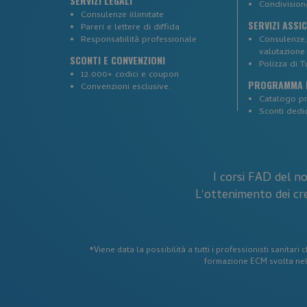
SERVIZI LEGALI
Condivisio
Consulenze illimitate
SERVIZI ASSI
Pareri e lettere di diffida
Responsabilità professionale
Consulenze, 
__cf_bm
valutazione 
SCONTI E CONVENZIONI
Polizza di T
12.000+ codici e coupon
PROGRAMMA F
Convenzioni esclusive.
Catalogo p
_tteu
Sconti dedic
Nome
Fornitore
Fornitore
Nome
incap_ses_537_2921
Nome
Dominio
/
I corsi FAD del n
Dominio
L'ottenimento dei cre
FPID
Google
.corsi-ecm
FPLC
.corsi-
fad.it
ecm-
fad.it
*Viene data la possibilità a tutti i professionisti sanitar
formazione ECM svolta nel t