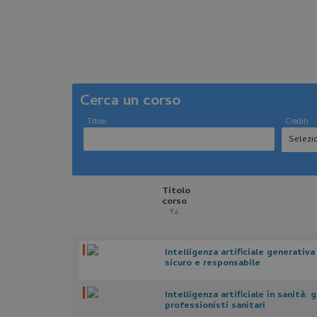
Cerca un corso
Titolo
Crediti
Titolo
corso
Intelligenza artificiale generativa
sicuro e responsabile
Intelligenza artificiale in sanità: 
professionisti sanitari