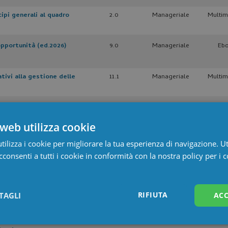
cipi generali al quadro
2.0
Manageriale
Multim
opportunità (ed.2026)
9.0
Manageriale
Eb
ivi alla gestione delle
11.1
Manageriale
Multim
 il caregiver familiare in
6.0
Manageriale
Multim
web utilizza cookie
benessere di
7.5
Manageriale
Multim
ilizza i cookie per migliorare la tua esperienza di navigazione. Ut
)
consenti a tutti i cookie in conformità con la nostra policy per i 
kills individuali al gruppo
6.0
Manageriale
Eb
RIFIUTA
TAGLI
ACC
stione dell’emergenza-
6.0
Manageriale
Inter
Statistici
Marketing
Preferenze