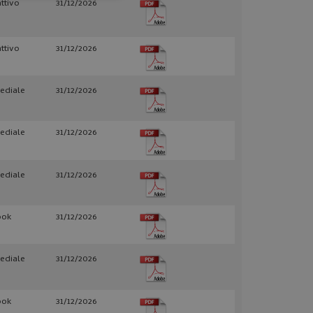
attivo
31/12/2026
attivo
31/12/2026
ediale
31/12/2026
igazione sulle pagine
ediale
31/12/2026
kie.
ediale
31/12/2026
lizzato per
 bot. Ciò è
Web, al fine di
i sull'utilizzo del
ook
31/12/2026
ente tra le richieste
 le prestazioni del
ediale
31/12/2026
lizzato dal servizio
icordare le
sui cookie dei
ook
31/12/2026
che il banner dei
t.com funzioni