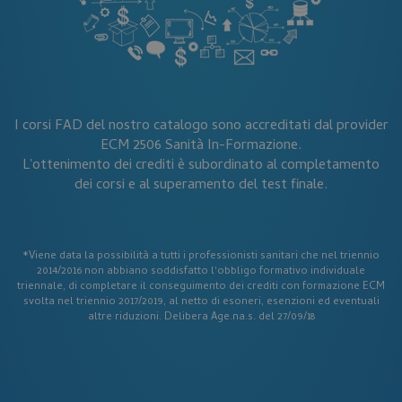
__cf_bm
Cloudflare Inc.
.hubspotusercontent-
eu1.net
I corsi FAD del nostro catalogo sono accreditati dal provider
ECM 2506 Sanità In-Formazione.
L'ottenimento dei crediti è subordinato al completamento
dei corsi e al superamento del test finale.
*Viene data la possibilità a tutti i professionisti sanitari che nel triennio
__cf_bm
Cloudflare Inc.
2014/2016 non abbiano soddisfatto l'obbligo formativo individuale
.hsforms.com
triennale, di completare il conseguimento dei crediti con formazione ECM
svolta nel triennio 2017/2019, al netto di esoneri, esenzioni ed eventuali
altre riduzioni. Delibera Age.na.s. del 27/09/18