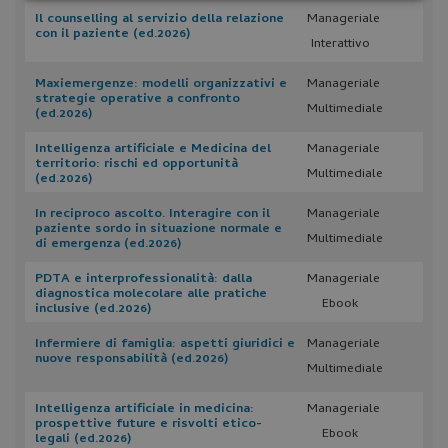
Necessari
Statistici
Marketing
Il counselling al servizio della relazione
Manageriale
con il paziente (ed.2026)
Interattivo
Preferenze
Non classificati
Maxiemergenze: modelli organizzativi e
Manageriale
strategie operative a confronto
Multimediale
(ed.2026)
Intelligenza artificiale e Medicina del
Manageriale
territorio: rischi ed opportunità
Multimediale
(ed.2026)
In reciproco ascolto. Interagire con il
Manageriale
Necessari
Statistici
Marketing
paziente sordo in situazione normale e
Multimediale
di emergenza (ed.2026)
Preferenze
Non classificati
PDTA e interprofessionalità: dalla
Manageriale
I cookie necessari contribuiscono a rendere fruibile il
diagnostica molecolare alle pratiche
sito web abilitandone funzionalità di base quali la
Ebook
inclusive (ed.2026)
navigazione sulle pagine e l'accesso alle aree
protette del sito. Il sito web non è in grado di
Infermiere di famiglia: aspetti giuridici e
Manageriale
funzionare correttamente senza questi cookie.
nuove responsabilità (ed.2026)
Multimediale
Nome
Fornitore
/
Dominio
Intelligenza artificiale in medicina:
Manageriale
__cf_bm
Cloudflare Inc.
prospettive future e risvolti etico-
.hsforms.net
Ebook
legali (ed.2026)