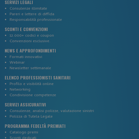
SERVIZI LEGALI
Consulenze illimitate
Pareri e lettere di diffida
Responsabilità professionale
_ga
Google LLC
SCONTI E CONVENZIONI
.corsi-ecm-fad.it
12.000+ codici e coupon
Convenzioni esclusive.
NEWS E APPROFONDIMENTI
Formati innovativi
Webinar
Newsletter settimanale
ELENCO PROFESSIONISTI SANITARI
Profilo e visibilità online
Networking
Condivisione competenze
SERVIZI ASSICURATIVI
Consulenze, analisi polizze, valutazione sinistri
Polizza di Tutela Legale
PROGRAMMA FEDELTÀ PREMIATI
Catalogo premi
Sconti dedicati