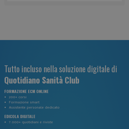
visid_incap_2921979
.certid.it
Tutto incluso nella soluzione digitale di
Google Privacy Policy
Quotidiano Sanità Club
CookieScriptConsent
CookieScript
www.corsi-ecm-fad.it
FORMAZIONE ECM ONLINE
200+ corsi
Formazione smart
Assistente personale dedicato
EDICOLA DIGITALE
7.000+ quotidiani e riviste