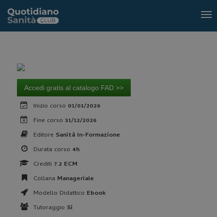
Tog
nav
Accedi gratis al catalogo FAD >>
Inizio corso
01/01/2026
Fine corso
31/12/2026
Editore
Sanità In-Formazione
Durata corso
4h
Crediti
7.2 ECM
Collana
Manageriale
Modello Didattico
Ebook
Tutoraggio
Si