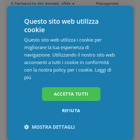
Il farmacista del domani: sfide e
Manageriale
opportunità (ed.2026)
Ebook
Questo sito web utilizza
Farmacoeconomia: approcci innovativi
Manageriale
cookie
alla gestione delle spese sanitarie
Multimediale
(ed.2026)
Questo sito web utilizza i cookie per
La comunicazione con il paziente e il
Manageriale
migliorare la tua esperienza di
caregiver familiare in ambito oncologico
Multimediale
(ed.2026)
navigazione. Utilizzando il nostro sito web
acconsenti a tutti i cookie in conformità
Mindfulness: lo strumento per il
Manageriale
benessere di professionisti e pazienti
con la nostra policy per i cookie.
Leggi di
Multimediale
(ed.2026)
più
Management in sanità: dalle soft skills
Manageriale
individuali al gruppo di lavoro (ed.2026)
Ebook
ACCETTA TUTTI
Comunicazione efficace per la gestione
Manageriale
dell’emergenza-urgenza (ed.2026)
RIFIUTA
Interattivo
Comunic-azione: strategie comunicative
Manageriale
MOSTRA DETTAGLI
e comportamentali per gestire lo stress
Interattivo
in emergenza (ed.2026)