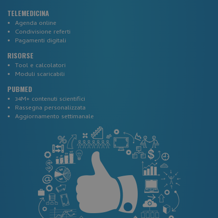
TELEMEDICINA
Agenda online
Condivisione referti
Pagamenti digitali
RISORSE
Tool e calcolatori
Moduli scaricabili
_tteus
www.corsi-ecm-fad.it
PUBMED
_ga_CRJZ0L79XT
.corsi-ecm-fad.it
34M+ contenuti scientifici
Rassegna personalizzata
Aggiornamento settimanale
SESS7b4e12758570bd0814c4eb60937c293e
.www.corsi-ecm-fad.it
_GRECAPTCHA
Google LLC
www.google.com