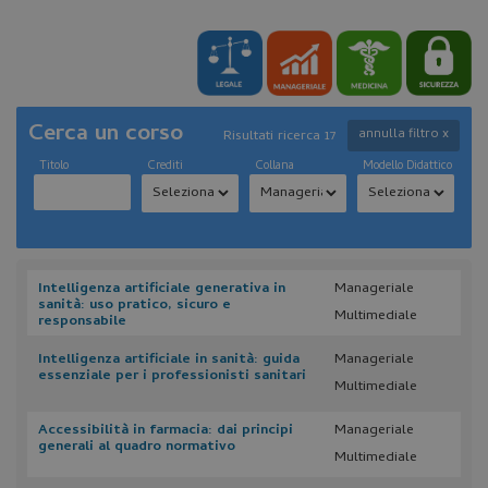
Cerca un corso
annulla filtro x
Risultati ricerca 17
Titolo
Crediti
Collana
Modello Didattico
Intelligenza artificiale generativa in
Manageriale
sanità: uso pratico, sicuro e
Multimediale
responsabile
Intelligenza artificiale in sanità: guida
Manageriale
essenziale per i professionisti sanitari
Multimediale
Accessibilità in farmacia: dai principi
Manageriale
generali al quadro normativo
Multimediale